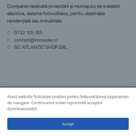
Companie dedicată proiectării și montajului de instalații
electrice, sisteme fotovoltaice, pentru destinație
rezidențială sau industrială.
0722 105 165
contact@konsolar.ro
SC ATLANTIC SHOP SRL
Termeni și Condiții
|
Politică de confidențialitate
|
ANPC
Acest website folosește cookies pentru îmbunătățirea experienței
de navigare. Continuarea vizitei reprezintă acceptul
Copyright 2026 © ATLANTIC SHOP SRL
dumneavoastră.
Accept