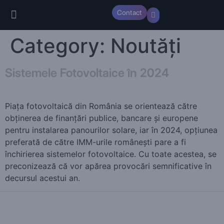
Contact
Casa verde 2024
Category:
Noutăți
Sistemele Fotovoltaice în 2024
Piața fotovoltaică din România se orientează către
obținerea de finanțări publice, bancare și europene
pentru instalarea panourilor solare, iar în 2024, opțiunea
preferată de către IMM-urile românești pare a fi
închirierea sistemelor fotovoltaice. Cu toate acestea, se
preconizează că vor apărea provocări semnificative în
decursul acestui an.